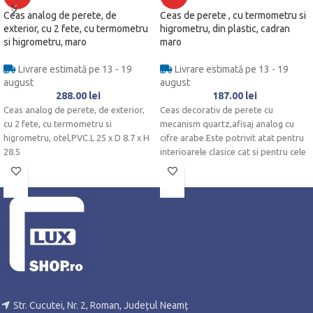
Ceas analog de perete, de
Ceas de perete , cu termometru si
exterior, cu 2 fete, cu termometru
higrometru, din plastic, cadran
si higrometru, maro
maro
Livrare estimată pe 13 - 19
Livrare estimată pe 13 - 19
august
august
288.00
lei
187.00
lei
Ceas analog de perete, de exterior,
Ceas decorativ de perete cu
cu 2 fete, cu termometru si
mecanism quartz,afisaj analog cu
higrometru, otel,PVC.L 25 x D 8.7 x H
cifre arabe.Este potrivit atat pentru
28.5
interioarele clasice cat si pentru cele
moderne.Se alimenteaza cu baterie
tip AA.
Str. Cucutei, Nr. 2, Roman, Județul Neamț