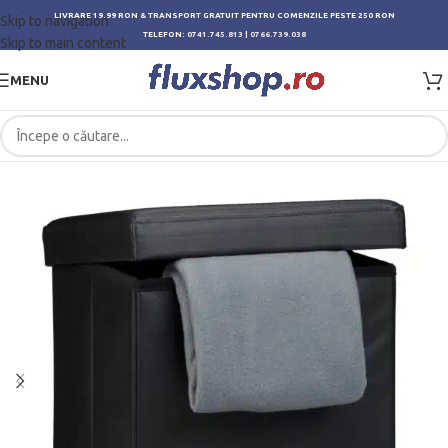
LIVRARE 19.99 RON & TRANSPORT GRATUIT PENTRU COMENZILE PESTE 250 RON
Skip to navigation
TELEFON:
0741.745.813
|
0766.739.038
Skip to main content
MENU