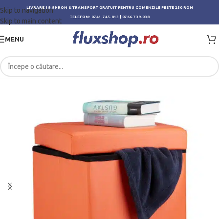
LIVRARE 19.99 RON & TRANSPORT GRATUIT PENTRU COMENZILE PESTE 250 RON
Skip to navigation
TELEFON:
0741.745.813
|
0766.739.038
Skip to main content
MENU