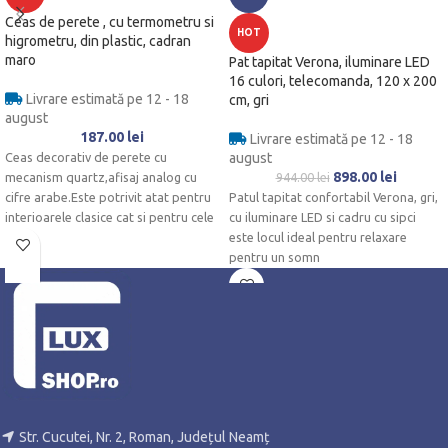
Ceas de perete , cu termometru si
HOT
higrometru, din plastic, cadran
maro
Pat tapitat Verona, iluminare LED
16 culori, telecomanda, 120 x 200
Livrare estimată pe 12 - 18
cm, gri
august
187.00
lei
Livrare estimată pe 12 - 18
Ceas decorativ de perete cu
august
898.00
lei
mecanism quartz,afisaj analog cu
944.00
lei
cifre arabe.Este potrivit atat pentru
Patul tapitat confortabil Verona, gri,
interioarele clasice cat si pentru cele
cu iluminare LED si cadru cu sipci
moderne.Se alimenteaza cu baterie
este locul ideal pentru relaxare
tip AA.
pentru un somn
Str. Cucutei, Nr. 2, Roman, Județul Neamț